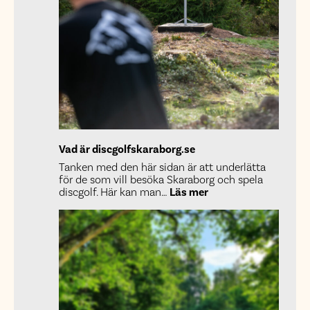
Vad är discgolfskaraborg.se
Tanken med den här sidan är att underlätta
för de som vill besöka Skaraborg och spela
:
discgolf. Här kan man…
Läs mer
Vad
är
discgolfskaraborg.s