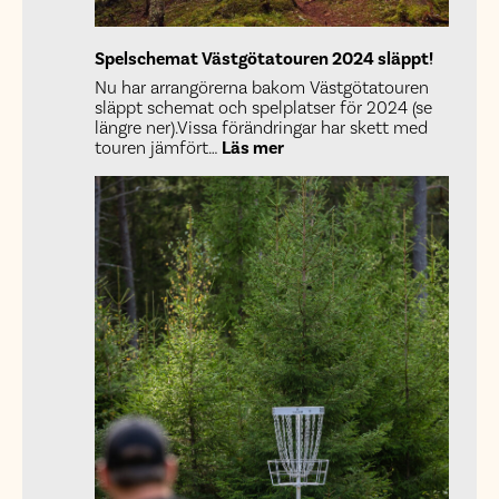
Spelschemat Västgötatouren 2024 släppt!
Nu har arrangörerna bakom Västgötatouren
släppt schemat och spelplatser för 2024 (se
längre ner).Vissa förändringar har skett med
:
touren jämfört…
Läs mer
Spelschemat
Västgötatouren
2024
släppt!