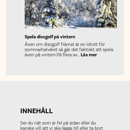
sommare
2024
Spela discgolf på vintern
Även om discgolf främst är en idrott för
sommarhalvåret så går det faktiskt att spela
:
även på vintern.På flera av…
Läs mer
Spela
discgolf
på
vintern
INNEHÅLL
Ser du nåt som är fel på sidan eller du
kanske vill att vi ska lägga till eller ta bort