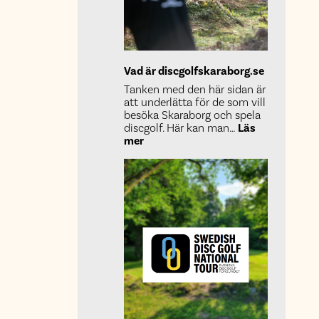
Vad är discgolfskaraborg.se
Tanken med den här sidan är
att underlätta för de som vill
besöka Skaraborg och spela
discgolf. Här kan man…
Läs
:
mer
Vad
är
discgolfskaraborg.se