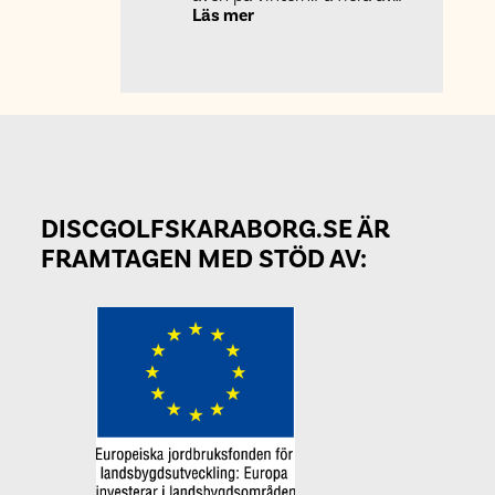
:
Läs mer
Spela
discgolf
på
vintern
DISCGOLFSKARABORG.SE ÄR
FRAMTAGEN MED STÖD AV: