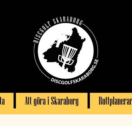
ta
Att göra i Skaraborg
Ruttplanera