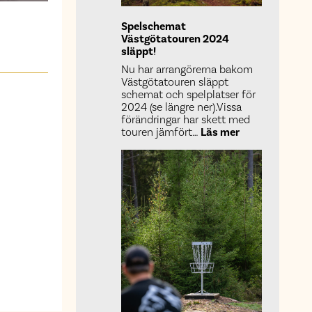
Spelschemat
Västgötatouren 2024
släppt!
Nu har arrangörerna bakom
Västgötatouren släppt
schemat och spelplatser för
2024 (se längre ner).Vissa
förändringar har skett med
:
touren jämfört…
Läs mer
Spelschemat
Västgötatour
2024
släppt!