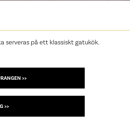
 serveras på ett klassiskt gatukök.
URANGEN >>
G >>