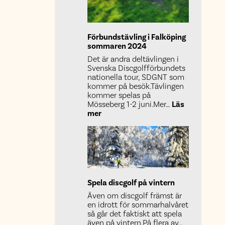
Förbundstävling i Falköping
sommaren 2024
Det är andra deltävlingen i
Svenska Discgolfförbundets
nationella tour, SDGNT som
kommer på besök.Tävlingen
kommer spelas på
Mösseberg 1-2 juni.Mer…
Läs
:
mer
Förbundstävling
i
Falköping
sommaren
2024
Spela discgolf på vintern
Även om discgolf främst är
en idrott för sommarhalvåret
så går det faktiskt att spela
även på vintern.På flera av…