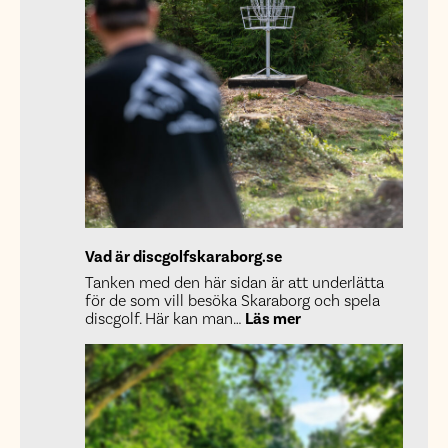
Vad är discgolfskaraborg.se
Tanken med den här sidan är att underlätta
för de som vill besöka Skaraborg och spela
:
discgolf. Här kan man…
Läs mer
Vad
är
discgolfskaraborg.s