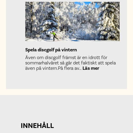
i
Falköping
sommare
2024
Spela discgolf på vintern
Även om discgolf främst är en idrott för
sommarhalvåret så går det faktiskt att spela
:
även på vintern.På flera av…
Läs mer
Spela
discgolf
på
vintern
INNEHÅLL