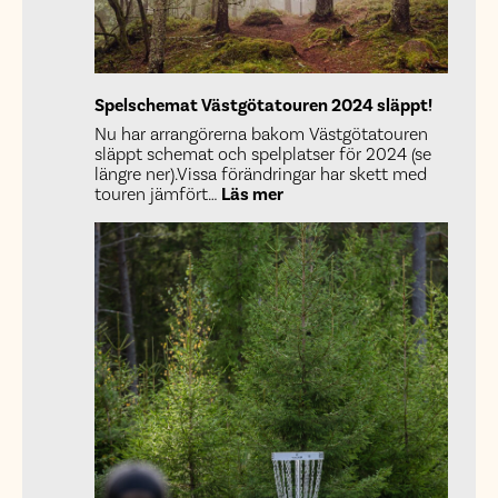
Spelschemat Västgötatouren 2024 släppt!
Nu har arrangörerna bakom Västgötatouren
släppt schemat och spelplatser för 2024 (se
längre ner).Vissa förändringar har skett med
:
touren jämfört…
Läs mer
Spelschemat
Västgötatouren
2024
släppt!