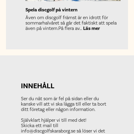
Spela discgolf på vintern
Även om discgolf främst är en idrott för
sommarhalvåret så går det faktiskt att spela
:
även på vintern.På flera av…
Läs mer
Spela
discgolf
på
vintern
INNEHÅLL
Ser du nåt som är fel på sidan eller du
kanske vill att vi ska lägga till eller ta bort
ditt företag eller någon information.
Självklart hjälper vi till med det!
Skicka ett mail till
info@discgolfskaraborg.se så löser vi det