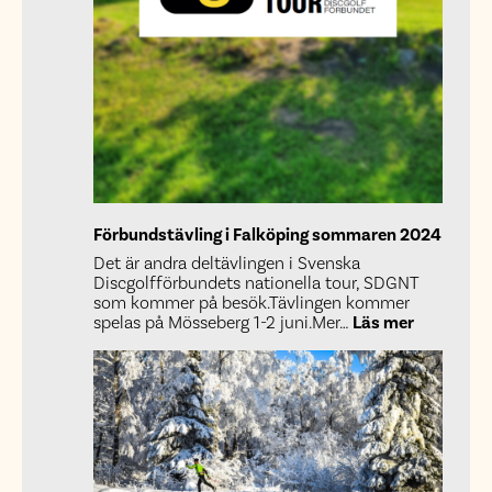
Förbundstävling i Falköping sommaren 2024
Det är andra deltävlingen i Svenska
Discgolfförbundets nationella tour, SDGNT
som kommer på besök.Tävlingen kommer
:
spelas på Mösseberg 1-2 juni.Mer…
Läs mer
Förbundst
i
Falköping
sommare
2024