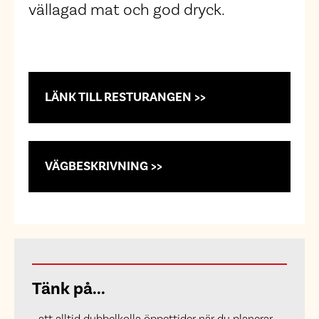
vällagad mat och god dryck.
LÄNK TILL RESTURANGEN >>
VÄGBESKRIVNING >>
Tänk på...
...att alltid dubbelkolla öppettider när du planerar