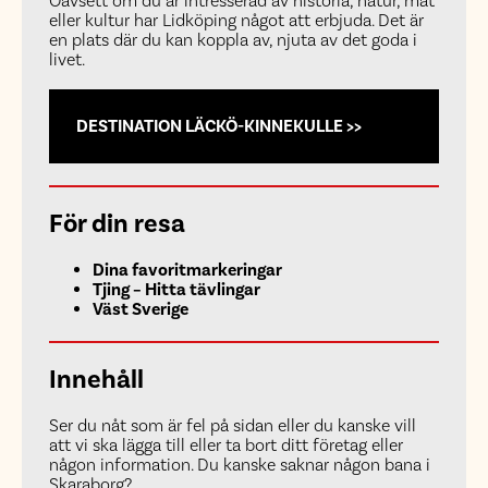
Oavsett om du är intresserad av historia, natur, mat
eller kultur har Lidköping något att erbjuda. Det är
en plats där du kan koppla av, njuta av det goda i
livet.
DESTINATION LÄCKÖ-KINNEKULLE >>
För din resa
Dina favoritmarkeringar
Tjing – Hitta tävlingar
Väst Sverige
Innehåll
Ser du nåt som är fel på sidan eller du kanske vill
att vi ska lägga till eller ta bort ditt företag eller
någon information. Du kanske saknar någon bana i
Skaraborg?