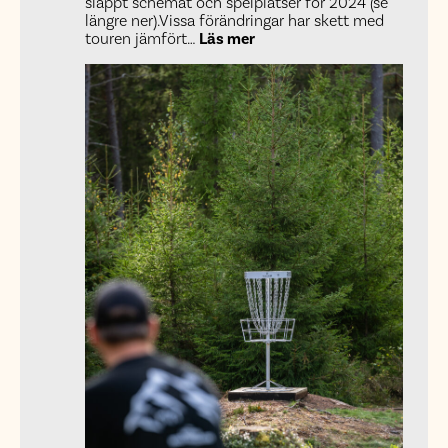
släppt schemat och spelplatser för 2024 (se
längre ner).Vissa förändringar har skett med
:
touren jämfört…
Läs mer
Spelschemat
Västgötatouren
2024
släppt!