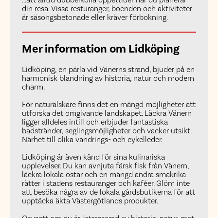
din resa. Vissa resturanger, boenden och aktiviteter
är säsongsbetonade eller kräver förbokning.
Mer information om Lidköping
Lidköping, en pärla vid Vänerns strand, bjuder på en
harmonisk blandning av historia, natur och modern
charm.
För naturälskare finns det en mängd möjligheter att
utforska det omgivande landskapet. Läckra Vänern
ligger alldeles intill och erbjuder fantastiska
badstränder, seglingsmöjligheter och vacker utsikt.
Närhet till olika vandrings- och cykelleder.
Lidköping är även känd för sina kulinariska
upplevelser. Du kan avnjuta färsk fisk från Vänern,
läckra lokala ostar och en mängd andra smakrika
rätter i stadens restauranger och kaféer. Glöm inte
att besöka några av de lokala gårdsbutikerna för att
upptäcka äkta Västergötlands produkter.