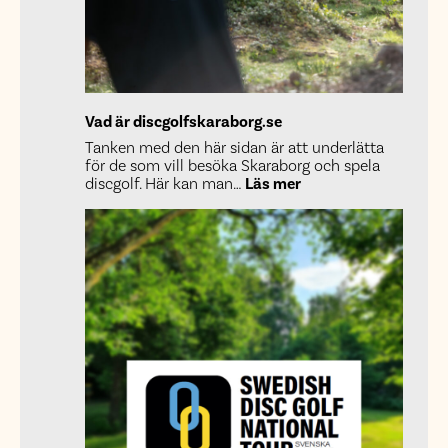
Vad är discgolfskaraborg.se
Tanken med den här sidan är att underlätta
för de som vill besöka Skaraborg och spela
:
discgolf. Här kan man…
Läs mer
Vad
är
discgolfskaraborg.s