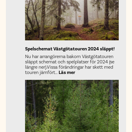
Spelschemat Västgötatouren 2024 släppt!
Nu har arrangörerna bakom Västgötatouren
släppt schemat och spelplatser för 2024 (se
längre ner).Vissa förändringar har skett med
:
touren jämfört…
Läs mer
Spelschemat
Västgötatouren
2024
släppt!