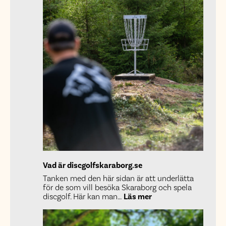
Vad är discgolfskaraborg.se
Tanken med den här sidan är att underlätta
för de som vill besöka Skaraborg och spela
:
discgolf. Här kan man…
Läs mer
Vad
är
discgolfskaraborg.s