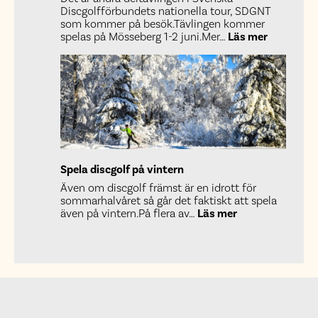
Discgolfförbundets nationella tour, SDGNT
som kommer på besök.Tävlingen kommer
:
spelas på Mösseberg 1-2 juni.Mer…
Läs mer
Förbundst
i
Falköping
sommare
2024
Spela discgolf på vintern
Även om discgolf främst är en idrott för
sommarhalvåret så går det faktiskt att spela
:
även på vintern.På flera av…
Läs mer
Spela
discgolf
på
vintern