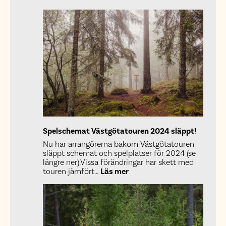
Spelschemat Västgötatouren 2024 släppt!
Nu har arrangörerna bakom Västgötatouren
släppt schemat och spelplatser för 2024 (se
längre ner).Vissa förändringar har skett med
:
touren jämfört…
Läs mer
Spelschemat
Västgötatouren
2024
släppt!