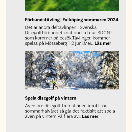
Förbundstävling i Falköping sommaren 2024
Det är andra deltävlingen i Svenska
Discgolfförbundets nationella tour, SDGNT
som kommer på besök.Tävlingen kommer
:
spelas på Mösseberg 1-2 juni.Mer…
Läs mer
Förbundst
i
Falköping
sommare
2024
Spela discgolf på vintern
Även om discgolf främst är en idrott för
sommarhalvåret så går det faktiskt att spela
:
även på vintern.På flera av…
Läs mer
Spela
discgolf