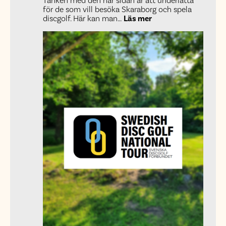
Tanken med den här sidan är att underlätta
för de som vill besöka Skaraborg och spela
:
discgolf. Här kan man…
Läs mer
Vad
är
discgolfskaraborg.s