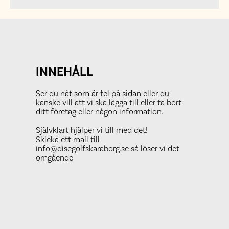
på
vintern
INNEHÅLL
Ser du nåt som är fel på sidan eller du
kanske vill att vi ska lägga till eller ta bort
ditt företag eller någon information.
Självklart hjälper vi till med det!
Skicka ett mail till
info@discgolfskaraborg.se så löser vi det
omgående