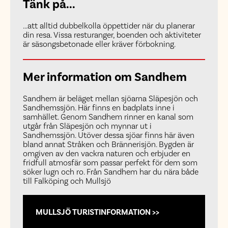
Tänk på...
...att alltid dubbelkolla öppettider när du planerar
din resa. Vissa resturanger, boenden och aktiviteter
är säsongsbetonade eller kräver förbokning.
Mer information om Sandhem
Sandhem är beläget mellan sjöarna Släpesjön och
Sandhemssjön. Här finns en badplats inne i
samhället. Genom Sandhem rinner en kanal som
utgår från Släpesjön och mynnar ut i
Sandhemssjön. Utöver dessa sjöar finns här även
bland annat Stråken och Brännerisjön. Bygden är
omgiven av den vackra naturen och erbjuder en
fridfull atmosfär som passar perfekt för dem som
söker lugn och ro. Från Sandhem har du nära både
till Falköping och Mullsjö
MULLSJÖ TURISTINFORMATION >>