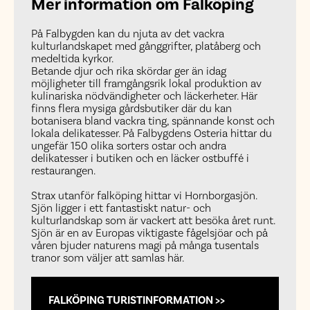
Mer information om Falköping
På Falbygden kan du njuta av det vackra
kulturlandskapet med gånggrifter, platåberg och
medeltida kyrkor.
Betande djur och rika skördar ger än idag
möjligheter till framgångsrik lokal produktion av
kulinariska nödvändigheter och läckerheter. Här
finns flera mysiga gårdsbutiker där du kan
botanisera bland vackra ting, spännande konst och
lokala delikatesser. På Falbygdens Osteria hittar du
ungefär 150 olika sorters ostar och andra
delikatesser i butiken och en läcker ostbuffé i
restaurangen.
Strax utanför falköping hittar vi Hornborgasjön.
Sjön ligger i ett fantastiskt natur- och
kulturlandskap som är vackert att besöka året runt.
Sjön är en av Europas viktigaste fågelsjöar och på
våren bjuder naturens magi på många tusentals
tranor som väljer att samlas här.
FALKÖPING TURISTINFORMATION >>