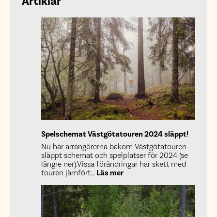
Artiklar
Spelschemat Västgötatouren 2024 släppt!
Nu har arrangörerna bakom Västgötatouren
släppt schemat och spelplatser för 2024 (se
längre ner).Vissa förändringar har skett med
:
touren jämfört…
Läs mer
Spelschemat
Västgötatouren
2024
släppt!