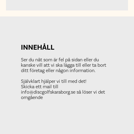
på
vintern
INNEHÅLL
Ser du nåt som är fel på sidan eller du
kanske vill att vi ska lägga till eller ta bort
ditt företag eller någon information.
Självklart hjälper vi till med det!
Skicka ett mail till
info@discgolfskaraborg.se så löser vi det
omgående