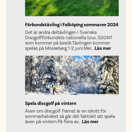
Förbundstävling i Falköping sommaren 2024
Det är andra deltävlingen i Svenska
Discgolfförbundets nationella tour, SDGNT
som kommer på besök.Tävlingen kommer
:
spelas på Mösseberg 1-2 juni.Mer…
Läs mer
Förbundst
i
Falköping
sommare
2024
Spela discgolf på vintern
Även om discgolf främst är en idrott för
sommarhalvåret så går det faktiskt att spela
:
även på vintern.På flera av…
Läs mer
Spela
discgolf