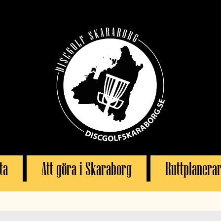
ta
Att göra i Skaraborg
Ruttplanera